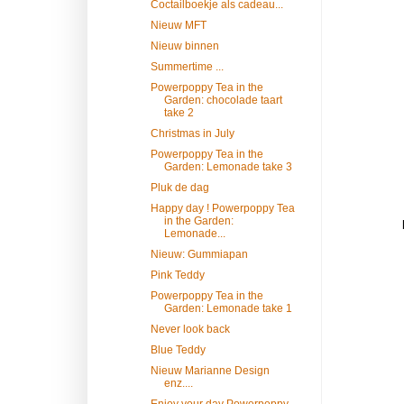
Coctailboekje als cadeau...
Nieuw MFT
Nieuw binnen
Summertime ...
Powerpoppy Tea in the
Garden: chocolade taart
take 2
Christmas in July
Powerpoppy Tea in the
Garden: Lemonade take 3
Pluk de dag
Happy day ! Powerpoppy Tea
in the Garden:
Lemonade...
Nieuw: Gummiapan
Pink Teddy
Powerpoppy Tea in the
Garden: Lemonade take 1
Never look back
Blue Teddy
Nieuw Marianne Design
enz....
Enjoy your day Powerpoppy