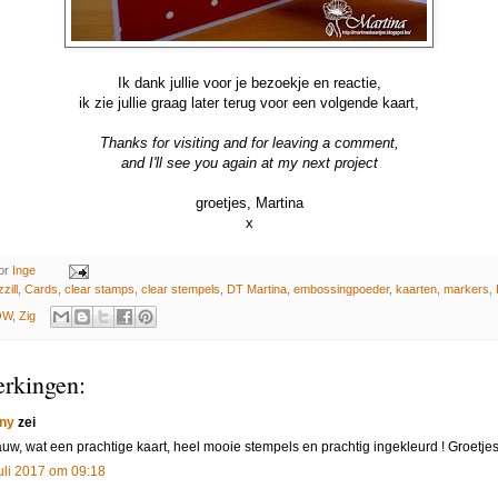
Ik dank jullie voor je bezoekje en reactie,
ik zie jullie graag later terug voor een volgende kaart,
Thanks for visiting and for leaving a comment,
and I'll see you again at my next project
groetjes, Martina
x
or
Inge
zill
,
Cards
,
clear stamps
,
clear stempels
,
DT Martina
,
embossingpoeder
,
kaarten
,
markers
,
OW
,
Zig
rkingen:
ny
zei
uw, wat een prachtige kaart, heel mooie stempels en prachtig ingekleurd ! Groetje
juli 2017 om 09:18