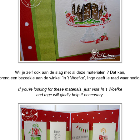
Wil je zelf ook aan de slag met al deze materialen ? Dat kan,
breng een bezoekje aan de winkel 'In 't Woefke', Inge geeft je raad waar nodig
If you're looking for these materials, just visit In 't Woefke
and Inge will gladly help if necessary.