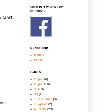
VOLG IN 'T WOEFKE OP
FACEBOOK
 taart
DT MEMBERS
Martina
Patrice
LABELS
20 jaar
(6)
25 jaar
(10)
30
(13)
3D
(4)
.
7 Dots Studio
(3)
n...
7 Gypsies
(2)
A. Renke
(234)