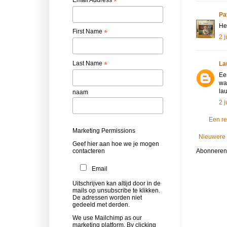
*
Pa
He
First Name
*
2 
Last Name
*
La
Ee
wa
lau
naam
2 
Een re
Marketing Permissions
Nieuwere 
Geef hier aan hoe we je mogen
contacteren
Abonneren
Email
Uitschrijven kan altijd door in de
mails op unsubscribe te klikken.
De adressen worden niet
gedeeld met derden.
We use Mailchimp as our
marketing platform. By clicking