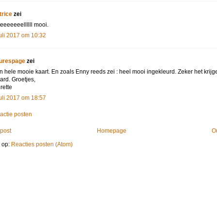
trice
zei
eeeeeeellllll mooi.
juli 2017 om 10:32
urespage
zei
n hele mooie kaart. En zoals Enny reeds zei : heel mooi ingekleurd. Zeker het krijg
ard. Groetjes,
rette
juli 2017 om 18:57
actie posten
post
Homepage
O
 op:
Reacties posten (Atom)