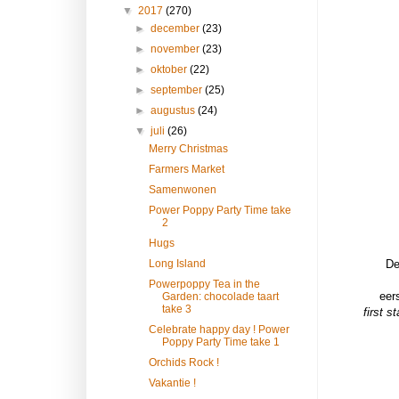
▼
2017
(270)
►
december
(23)
►
november
(23)
►
oktober
(22)
►
september
(25)
►
augustus
(24)
▼
juli
(26)
Merry Christmas
Farmers Market
Samenwonen
Power Poppy Party Time take
2
Hugs
Long Island
De
Powerpoppy Tea in the
eer
Garden: chocolade taart
take 3
first 
Celebrate happy day ! Power
Poppy Party Time take 1
Orchids Rock !
Vakantie !