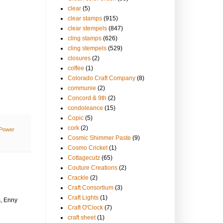
clear
(5)
clear stamps
(915)
clear stempels
(847)
cling stamps
(626)
cling stempels
(529)
closures
(2)
coffee
(1)
Colorado Craft Company
(8)
communie
(2)
Concord & 9th
(2)
condoleance
(15)
Copic
(5)
cork
(2)
Power
Cosmic Shimmer Paste
(9)
Cosmo Cricket
(1)
Cottagecutz
(65)
Couture Creations
(2)
Crackle
(2)
Craft Consortium
(3)
Craft Lights
(1)
s, Enny
Craft O'Clock
(7)
craft sheet
(1)