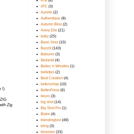
ATB
(8)
ATC
(3)
Aurelie
(2)
Authentique
(8)
Autumn Bliss
(2)
Avery Elle
(21)
baby
(25)
Basic Grey
(10)
Bazzill
(143)
Bebunni
(3)
Bedankt
(4)
Belles 'n Whistles
(1)
belletjes
(2)
Best Creation
(4)
beterschap
(10)
 !)
BetterPress
(6)
beurs
(3)
 ZIG
big shot
(14)
ith Zig
Big Shot Pro
(1)
Bistre
(4)
blendingtool
(49)
bling
(3)
bloemen
(33)