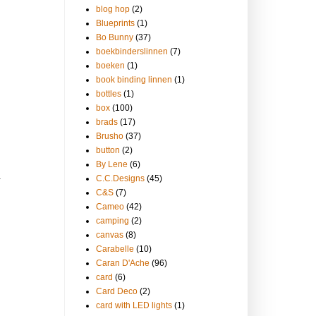
blog hop
(2)
Blueprints
(1)
Bo Bunny
(37)
boekbinderslinnen
(7)
boeken
(1)
book binding linnen
(1)
bottles
(1)
box
(100)
brads
(17)
Brusho
(37)
button
(2)
By Lene
(6)
.
C.C.Designs
(45)
C&S
(7)
Cameo
(42)
camping
(2)
canvas
(8)
Carabelle
(10)
Caran D'Ache
(96)
card
(6)
Card Deco
(2)
card with LED lights
(1)