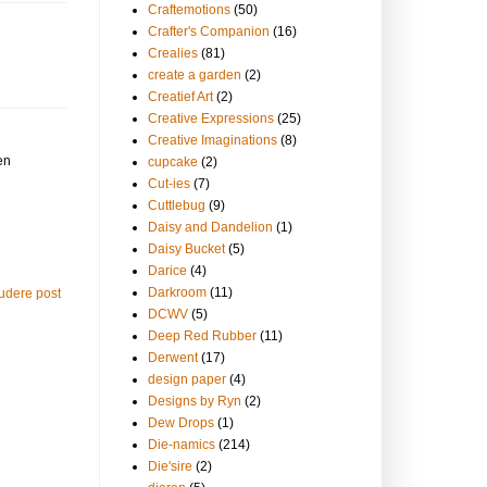
Craftemotions
(50)
Crafter's Companion
(16)
Crealies
(81)
create a garden
(2)
Creatief Art
(2)
Creative Expressions
(25)
Creative Imaginations
(8)
en
cupcake
(2)
Cut-ies
(7)
Cuttlebug
(9)
Daisy and Dandelion
(1)
Daisy Bucket
(5)
Darice
(4)
Darkroom
(11)
udere post
DCWV
(5)
Deep Red Rubber
(11)
Derwent
(17)
design paper
(4)
Designs by Ryn
(2)
Dew Drops
(1)
Die-namics
(214)
Die'sire
(2)