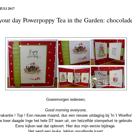
JULI 2017
your day Powerpoppy Tea in the Garden: chocolade
Goeiemorgen iedereen,
Good morning everyone,
vakantie ! Top ! Een nieuwe maand, dus een nieuwe uitdaging bij 'In 't Woefke'
e keer daagde Inge het hele DT team uit,
om hetzelfde stempelset te gebruike
Eens kijken wat dat oplevert. Hier dus mijn eerste bijdrage.
Het werd een leuke, lekker opvallende kaart.