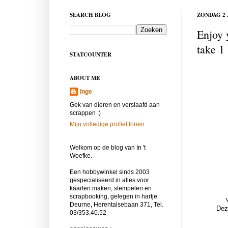
SEARCH BLOG
ZONDAG 2 
Enjoy 
take 1
STATCOUNTER
ABOUT ME
Inge
Gek van dieren en verslaafd aan
scrappen :)
Mijn volledige profiel tonen
Welkom op de blog van In 't
Woefke.
Een hobbywinkel sinds 2003
gespecialiseerd in alles voor
kaarten maken, stempelen en
scrapbooking, gelegen in hartje
Deurne, Herentalsebaan 371, Tel.
Dez
03/353.40.52