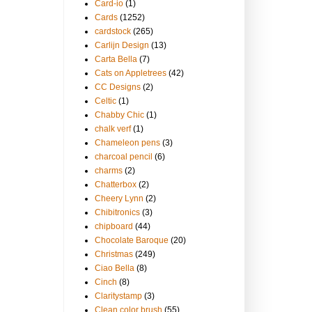
Card-io
(1)
Cards
(1252)
cardstock
(265)
Carlijn Design
(13)
Carta Bella
(7)
Cats on Appletrees
(42)
CC Designs
(2)
Celtic
(1)
Chabby Chic
(1)
chalk verf
(1)
Chameleon pens
(3)
charcoal pencil
(6)
charms
(2)
Chatterbox
(2)
Cheery Lynn
(2)
Chibitronics
(3)
chipboard
(44)
Chocolate Baroque
(20)
Christmas
(249)
Ciao Bella
(8)
Cinch
(8)
Claritystamp
(3)
Clean color brush
(55)