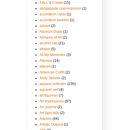
AALL & Create
(15)
aangepaste openingsuren
(1)
accordeon cards
(1)
accordeon kaarten
(1)
advent
(2)
Albrecht Dürer
(1)
Alchemy of Art
(2)
alcohol inkt
(21)
alfabet
(5)
All My Memories
(3)
Altenew
(14)
altered
(1)
American Crafts
(2)
Andy Skinner
(2)
aquarel potloden
(235)
aquarel verf
(4)
art figurines
(7)
Art Impressions
(97)
Art Journal
(2)
Art Specially
(2)
Artemio
(44)
Artistic Outpost
(1)