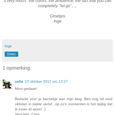
it very much: the colors, the ambience, the fact that you can
completely "let go", ...
Groetjes
Inge
Inge
Delen
1 opmerking:
celia
13 oktober 2012 om 13:27
Mooi gedaan!
Bedankt voor je bezoekje aan mijn blog. Ben nog tot eind
oktober in ziekte verlof...op zo'n momenten is het spijtig dat
ik zover af woon! ;)
Veel liefs, Celia.