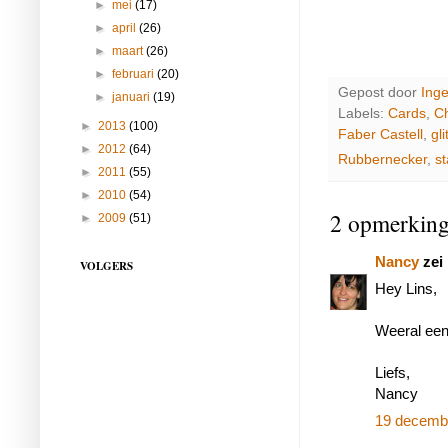
►
mei
(17)
►
april
(26)
►
maart
(26)
►
februari
(20)
Gepost door
Ing
►
januari
(19)
Labels:
Cards
,
C
►
2013
(100)
Faber Castell
,
gli
►
2012
(64)
Rubbernecker
,
s
►
2011
(55)
►
2010
(54)
2 opmerking
►
2009
(51)
Nancy
zei
VOLGERS
Hey Lins,
Weeral een
Liefs,
Nancy
19 decemb