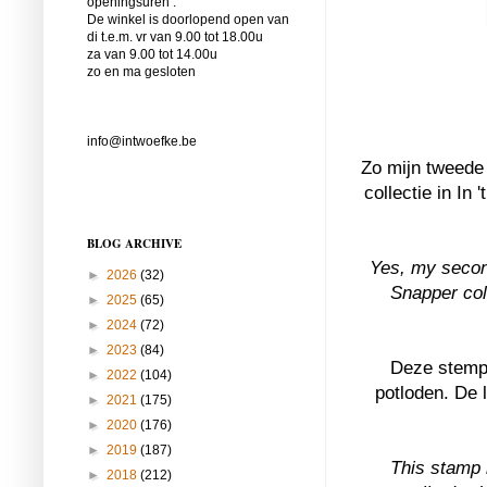
openingsuren :
De winkel is doorlopend open van
di t.e.m. vr van 9.00 tot 18.00u
za van 9.00 tot 14.00u
zo en ma gesloten
info@intwoefke.be
Zo mijn tweede 
collectie in In
BLOG ARCHIVE
Yes, my secon
►
2026
(32)
Snapper coll
►
2025
(65)
►
2024
(72)
►
2023
(84)
Deze stempel
►
2022
(104)
potloden. De 
►
2021
(175)
►
2020
(176)
►
2019
(187)
This stamp i
►
2018
(212)