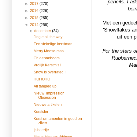
pencils. I add
►
2017
(270)
bei
►
2016
(226)
►
2015
(285)
Met een gedeel
▼
2014
(258)
'Snowflakes an
▼
december
(24)
uit een 
Jingle all the way
Een stekelige kerstman
For the stars o
Merry Moose-mas
Rubberneck
Oh denneboom...
Mar
Vrolijk Kerstmis !
Snow is overrated !
HOHOHO
All tangled up
Nieuw: Impression
Obsession
Nieuwe artikelen
Kerstster
Kerst ornamenten in goud en
zilver
Ijsbeertje
Nieuw binnen: Whimsy