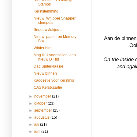
Stamps
Kerststemming
Nieuw: Whipper Snapper
stempels
Sneeuwvlokjes ...
Nieuw: papier en Memory
Aan de binnenk
Box
Ook
Winter bird
Mag ik U voorstellen: een
On the inside 
nieuw DT lid
and agai
Dag Sinterklaasje
Nieuw binnen
Kadosetje voor Kerstmis
CAS Kerstkaartje
►
november
(21)
►
oktober
(23)
►
september
(25)
►
augustus
(15)
►
juli
(21)
►
juni
(21)