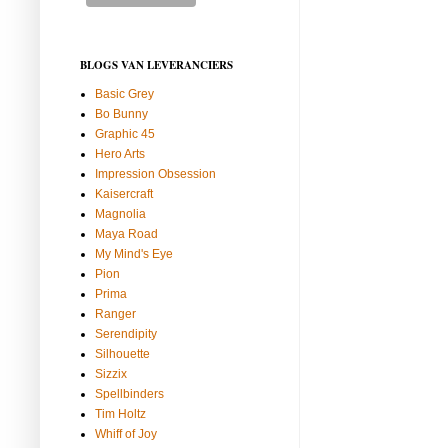
BLOGS VAN LEVERANCIERS
Basic Grey
Bo Bunny
Graphic 45
Hero Arts
Impression Obsession
Kaisercraft
Magnolia
Maya Road
My Mind's Eye
Pion
Prima
Ranger
Serendipity
Silhouette
Sizzix
Spellbinders
Tim Holtz
Whiff of Joy