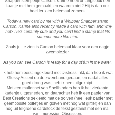
Snapper stempeltje Carson. Karine heeft onlangs ook een
kaartje met hem gemaakt, en waarom niet? Hij is dan ook
heel leuk en helemaal zomers.
Today a new card by me with a Whipper Snapper stamp
Carson. Karine also recently made a card with him, and why
not? He's certainly cute and you can't find a stamp that fits
summer more like him.
Zoals jullie zien is Carson helemaal klaar voor een dagje
zwemplezier.
As you can see Carson is ready for a day of fun in the water.
Ik heb hem eerst ingekleurd met Distress inkt, dan heb ik wat
Glossy Accent op de zwemband gedaan, en nadat alles
goed droog was, heb ik hem uitgeknipt.
Met een mallenset van Spellbinders heb ik het vierkante
kadertje uitgesneden, en daarachter heb ik een papier van
Best Creations gekleefd met de golven (heel leuk papier met
geëmbosste bolletjes en golven met nog wat glitter) en dan
nog uit felgroene cardstock de tekst gestanst met een mal
van Impression Obsession.