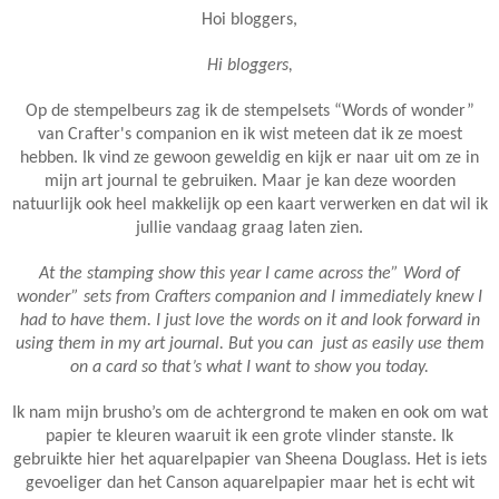
Hoi bloggers,
Hi bloggers,
Op de stempelbeurs zag ik de stempelsets “Words of wonder”
van Crafter's companion en ik wist meteen dat ik ze moest
hebben. Ik vind ze gewoon geweldig en kijk er naar uit om ze in
mijn art journal te gebruiken. Maar je kan deze woorden
natuurlijk ook heel makkelijk op een kaart verwerken en dat wil ik
jullie vandaag graag laten zien.
At the stamping show this year I came across the” Word of
wonder” sets from Crafters companion and I immediately knew I
had to have them. I just love the words on it and look forward in
using them in my art journal. But you can just as easily use them
on a card so that’s what I want to show you today.
Ik nam mijn brusho’s om de achtergrond te maken en ook om wat
papier te kleuren waaruit ik een grote vlinder stanste. Ik
gebruikte hier het aquarelpapier van Sheena Douglass. Het is iets
gevoeliger dan het Canson aquarelpapier maar het is echt wit