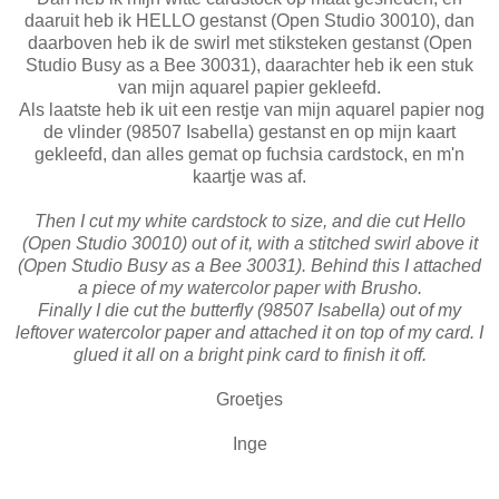
daaruit heb ik HELLO gestanst (Open Studio 30010), dan
daarboven heb ik de swirl met stiksteken gestanst (Open
Studio Busy as a Bee 30031), daarachter heb ik een stuk
van mijn aquarel papier gekleefd.
Als laatste heb ik uit een restje van mijn aquarel papier nog
de vlinder (98507 Isabella) gestanst en op mijn kaart
gekleefd, dan alles gemat op fuchsia cardstock, en m'n
kaartje was af.
Then I cut my white cardstock to size, and die cut Hello
(Open Studio 30010) out of it, with a stitched swirl above it
(Open Studio Busy as a Bee 30031). Behind this I attached
a piece of my watercolor paper with Brusho.
Finally I die cut the butterfly (98507 Isabella) out of my
leftover watercolor paper and attached it on top of my card. I
glued it all on a bright pink card to finish it off.
Groetjes
Inge